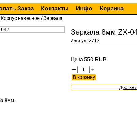
елать Заказ
Контакты
Инфо
Корзина
/
Корпус навесное
/
Зеркала
Зеркала 8мм ZX-0
2712
Артикул:
550 RUB
Цена
–
+
Доставк
а 8мм.