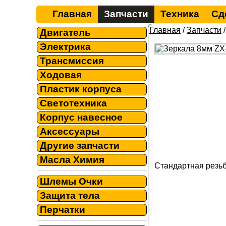
Главная
Запчасти
Техника
Сд
Главная
/
Запчасти
Двигатель
Электрика
Трансмиссия
Ходовая
Пластик корпуса
Светотехника
Корпус навесное
Аксессуары
Другие запчасти
Масла Химия
Стандартная резьб
Шлемы Очки
Защита тела
Перчатки