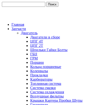
Главная
Запчасти
Двигатель
Двигатели в сборе
ЦПГ 4Т
ЦПГ 2Т
Шпильки Гайки Болты
ГБЦ
ГРМ
Поршни
Кольца поршневые
Коленвалы
Прокладки
Карбюраторы
Топливная система
Система смазки
Система охлаждения
Воздушные фильтры
Крышки Картера Пробки Щупы
Глушители