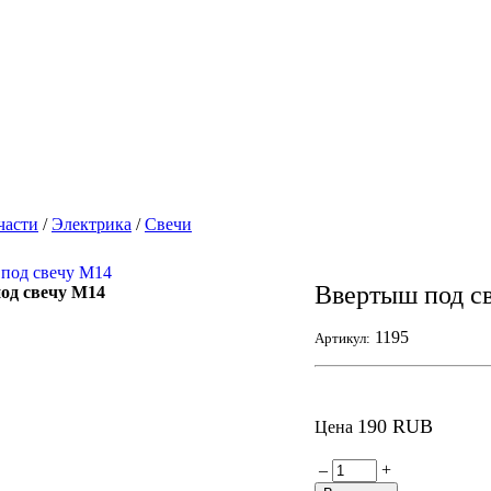
части
/
Электрика
/
Свечи
Ввертыш под с
од свечу М14
1195
Артикул:
190 RUB
Цена
–
+