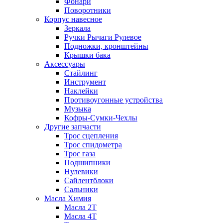
Фонари
Поворотники
Корпус навесное
Зеркала
Ручки Рычаги Рулевое
Подножки, кронштейны
Крышки бака
Аксессуары
Стайлинг
Инструмент
Наклейки
Противоугонные устройства
Музыка
Кофры-Сумки-Чехлы
Другие запчасти
Трос сцепления
Трос спидометра
Трос газа
Подшипники
Нулевики
Сайлентблоки
Сальники
Масла Химия
Масла 2Т
Масла 4Т