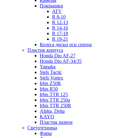
Камеры
Покрышки
ATV
R 8-10
R 12-13
R 14-16
R 17-18
R 19-21
Колеса диски оси спицы
Пластик корпуса
Honda Dio AF-27
Honda Dio AF-34/35
Yamaha
Stels Tactic
Stels Vortex
Irbis Z50R
Irbis R50
Irbis TTR 125
Irbis TTR 250a
Irbis TTR 250R
Alpha, Delta
KAYO
Пластик разное
Светотехника
Фары