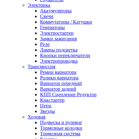
Электрика
Аккумуляторы
Свечи
Коммутаторы / Катушки
Генераторы
Электростартер
Замки зажигания
Реле
Лампы подсветка
Кнопки переключатели
Электропроводка
Трансмиссия
Ремни вариатора
Ролики вариатора
Вариатор передний
Вариатор задний
КПП Сцепление Редуктор
Кикстартер
Цепи
Звезды
Ходовая
Подвеска и рулевое
Тормозные колодки
Тормозная система