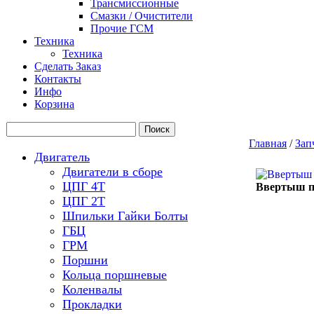
Трансмиссионные
Смазки / Очистители
Прочие ГСМ
Техника
Техника
Сделать Заказ
Контакты
Инфо
Корзина
Главная
/
Зап
Двигатель
Двигатели в сборе
ЦПГ 4Т
Ввертыш п
ЦПГ 2Т
Шпильки Гайки Болты
ГБЦ
ГРМ
Поршни
Кольца поршневые
Коленвалы
Прокладки