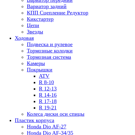
Вариатор передний
Вариатор задний
КПП Сцепление Редуктор
Кикстартер
Цепи
Звезды
Ходовая
Подвеска и рулевое
Тормозные колодки
Тормозная система
Камеры
Покрышки
ATV
R 8-10
R 12-13
R 14-16
R 17-18
R 19-21
Колеса диски оси спицы
Пластик корпуса
Honda Dio AF-27
Honda Dio AF-34/35