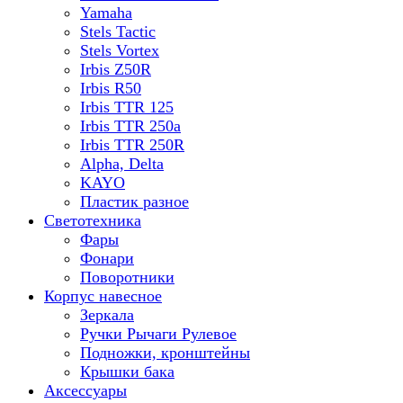
Yamaha
Stels Tactic
Stels Vortex
Irbis Z50R
Irbis R50
Irbis TTR 125
Irbis TTR 250a
Irbis TTR 250R
Alpha, Delta
KAYO
Пластик разное
Светотехника
Фары
Фонари
Поворотники
Корпус навесное
Зеркала
Ручки Рычаги Рулевое
Подножки, кронштейны
Крышки бака
Аксессуары