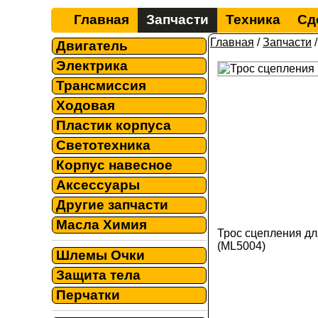
Главная
Запчасти
Техника
Сд
Главная
/
Запчасти
Двигатель
Электрика
Трансмиссия
Ходовая
Пластик корпуса
Светотехника
Корпус навесное
Аксессуары
Другие запчасти
Масла Химия
Трос сцепления дл
(ML5004)
Шлемы Очки
Защита тела
Перчатки