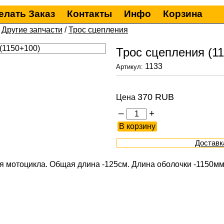
елать Заказ
Контакты
Инфо
Корзина
/
Другие запчасти
/
Трос сцепления
Трос сцепления (1
1133
Артикул:
370 RUB
Цена
–
+
Доставк
я мотоцикла. Общая длина -125см. Длина оболочки -1150мм.