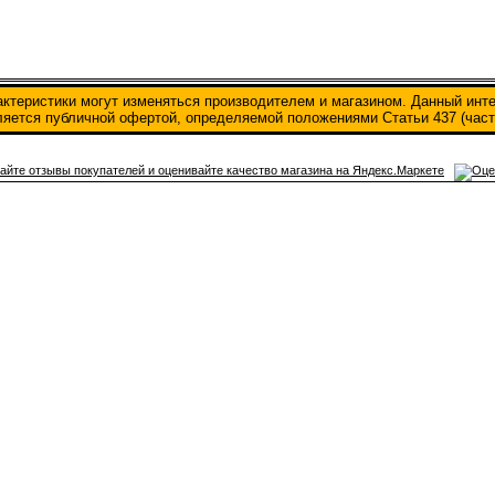
актеристики могут изменяться производителем и магазином. Данный инт
вляется публичной офертой, определяемой положениями Статьи 437 (част