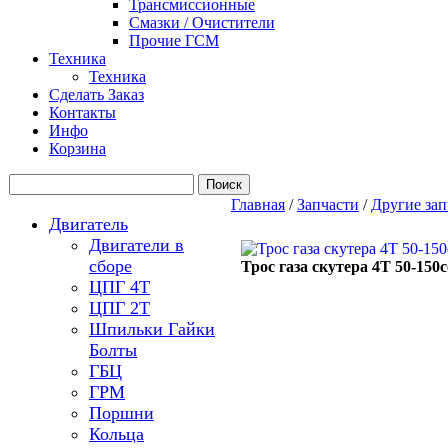
Трансмиссионные
Смазки / Очистители
Прочие ГСМ
Техника
Техника
Сделать Заказ
Контакты
Инфо
Корзина
Главная
/
Запчасти
/
Другие зап
Двигатель
Двигатели в
сборе
Трос газа скутера 4Т 50-150с
ЦПГ 4Т
ЦПГ 2Т
Шпильки Гайки
Болты
ГБЦ
ГРМ
Поршни
Кольца