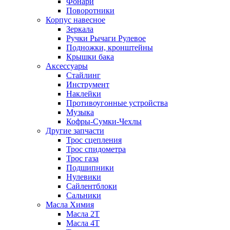
Фонари
Поворотники
Корпус навесное
Зеркала
Ручки Рычаги Рулевое
Подножки, кронштейны
Крышки бака
Аксессуары
Стайлинг
Инструмент
Наклейки
Противоугонные устройства
Музыка
Кофры-Сумки-Чехлы
Другие запчасти
Трос сцепления
Трос спидометра
Трос газа
Подшипники
Нулевики
Сайлентблоки
Сальники
Масла Химия
Масла 2Т
Масла 4Т