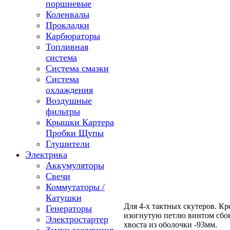
поршневые
Коленвалы
Прокладки
Карбюраторы
Топливная
система
Система смазки
Система
охлаждения
Воздушные
фильтры
Крышки Картера
Пробки Щупы
Глушители
Электрика
Аккумуляторы
Свечи
Коммутаторы /
Катушки
Для 4-х тактных скутеров. Кр
Генераторы
изогнутую петлю винтом сбок
Электростартер
хвоста из оболочки -93мм.