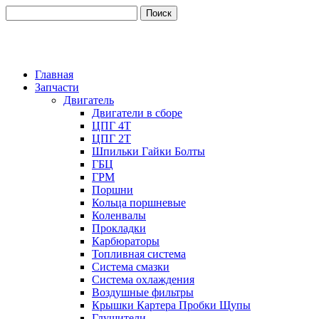
Главная
Запчасти
Двигатель
Двигатели в сборе
ЦПГ 4Т
ЦПГ 2Т
Шпильки Гайки Болты
ГБЦ
ГРМ
Поршни
Кольца поршневые
Коленвалы
Прокладки
Карбюраторы
Топливная система
Система смазки
Система охлаждения
Воздушные фильтры
Крышки Картера Пробки Щупы
Глушители