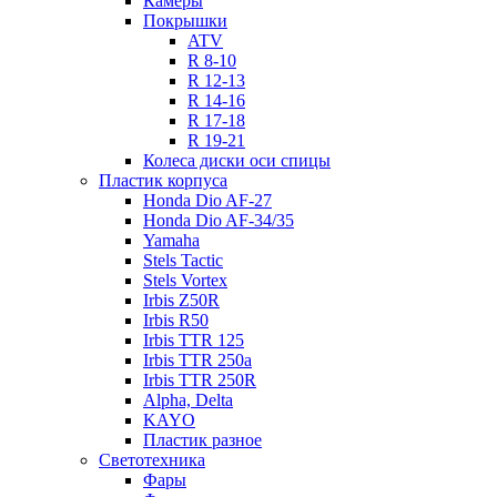
Камеры
Покрышки
ATV
R 8-10
R 12-13
R 14-16
R 17-18
R 19-21
Колеса диски оси спицы
Пластик корпуса
Honda Dio AF-27
Honda Dio AF-34/35
Yamaha
Stels Tactic
Stels Vortex
Irbis Z50R
Irbis R50
Irbis TTR 125
Irbis TTR 250a
Irbis TTR 250R
Alpha, Delta
KAYO
Пластик разное
Светотехника
Фары