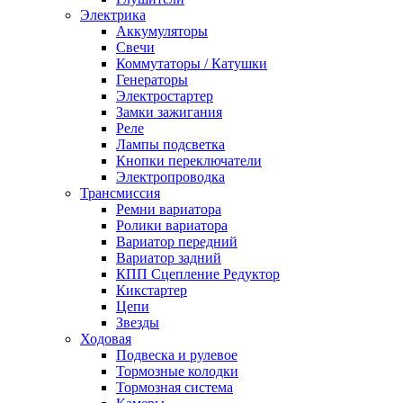
Электрика
Аккумуляторы
Свечи
Коммутаторы / Катушки
Генераторы
Электростартер
Замки зажигания
Реле
Лампы подсветка
Кнопки переключатели
Электропроводка
Трансмиссия
Ремни вариатора
Ролики вариатора
Вариатор передний
Вариатор задний
КПП Сцепление Редуктор
Кикстартер
Цепи
Звезды
Ходовая
Подвеска и рулевое
Тормозные колодки
Тормозная система