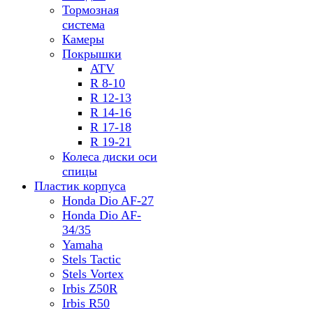
Тормозная
система
Камеры
Покрышки
ATV
R 8-10
R 12-13
R 14-16
R 17-18
R 19-21
Колеса диски оси
спицы
Пластик корпуса
Honda Dio AF-27
Honda Dio AF-
34/35
Yamaha
Stels Tactic
Stels Vortex
Irbis Z50R
Irbis R50