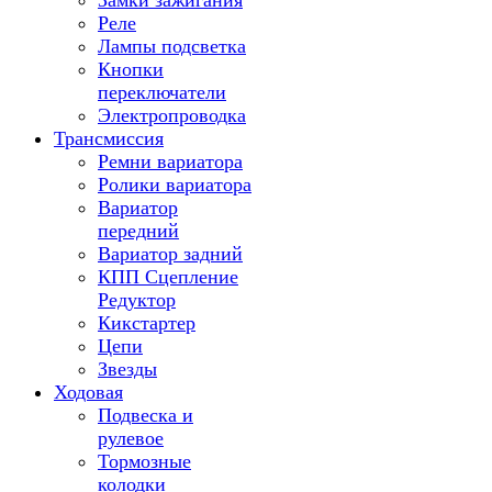
Замки зажигания
Реле
Лампы подсветка
Кнопки
переключатели
Электропроводка
Трансмиссия
Ремни вариатора
Ролики вариатора
Вариатор
передний
Вариатор задний
КПП Сцепление
Редуктор
Кикстартер
Цепи
Звезды
Ходовая
Подвеска и
рулевое
Тормозные
колодки