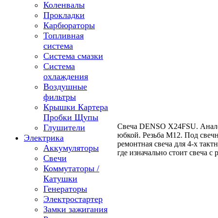
Коленвалы
Прокладки
Карбюраторы
Топливная
система
Система смазки
Система
охлаждения
Воздушные
фильтры
Крышки Картера
Пробки Щупы
Свеча DENSO X24FSU. Анало
Глушители
юбкой. Резьба М12. Под свеч
Электрика
ремонтная свеча для 4-х такт
Аккумуляторы
где изначально стоит свеча с 
Свечи
Коммутаторы /
Катушки
Генераторы
Электростартер
Замки зажигания