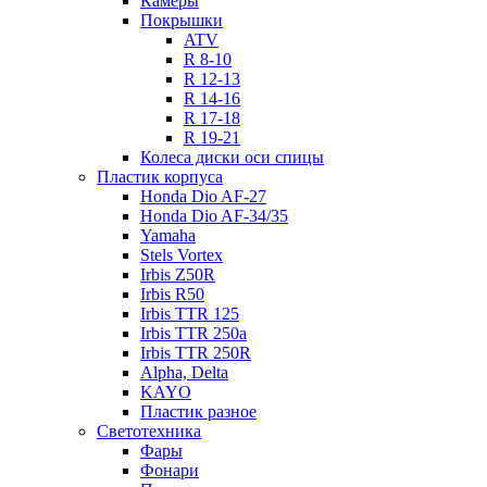
Камеры
Покрышки
ATV
R 8-10
R 12-13
R 14-16
R 17-18
R 19-21
Колеса диски оси спицы
Пластик корпуса
Honda Dio AF-27
Honda Dio AF-34/35
Yamaha
Stels Vortex
Irbis Z50R
Irbis R50
Irbis TTR 125
Irbis TTR 250a
Irbis TTR 250R
Alpha, Delta
KAYO
Пластик разное
Светотехника
Фары
Фонари