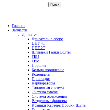
Главная
Запчасти
Двигатель
Двигатели в сборе
ЦПГ 4Т
ЦПГ 2Т
Шпильки Гайки Болты
ГБЦ
ГРМ
Поршни
Кольца поршневые
Коленвалы
Прокладки
Карбюраторы
Топливная система
Система смазки
Система охлаждения
Воздушные фильтры
Крышки Картера Пробки Щупы
Глушители