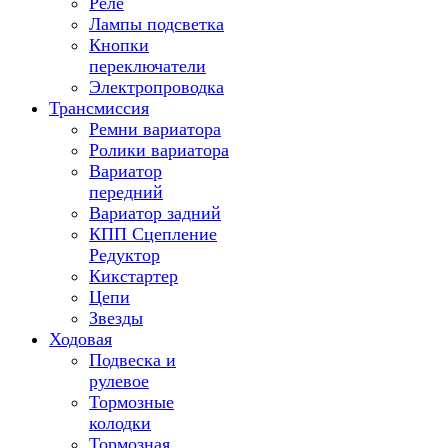
Реле
Лампы подсветка
Кнопки
переключатели
Электропроводка
Трансмиссия
Ремни вариатора
Ролики вариатора
Вариатор
передний
Вариатор задний
КПП Сцепление
Редуктор
Кикстартер
Цепи
Звезды
Ходовая
Подвеска и
рулевое
Тормозные
колодки
Тормозная