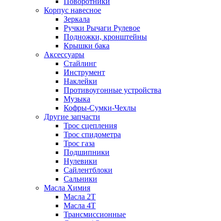
Поворотники
Корпус навесное
Зеркала
Ручки Рычаги Рулевое
Подножки, кронштейны
Крышки бака
Аксессуары
Стайлинг
Инструмент
Наклейки
Противоугонные устройства
Музыка
Кофры-Сумки-Чехлы
Другие запчасти
Трос сцепления
Трос спидометра
Трос газа
Подшипники
Нулевики
Сайлентблоки
Сальники
Масла Химия
Масла 2Т
Масла 4Т
Трансмиссионные