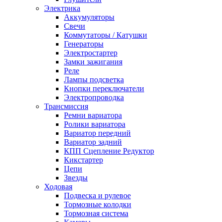
Электрика
Аккумуляторы
Свечи
Коммутаторы / Катушки
Генераторы
Электростартер
Замки зажигания
Реле
Лампы подсветка
Кнопки переключатели
Электропроводка
Трансмиссия
Ремни вариатора
Ролики вариатора
Вариатор передний
Вариатор задний
КПП Сцепление Редуктор
Кикстартер
Цепи
Звезды
Ходовая
Подвеска и рулевое
Тормозные колодки
Тормозная система