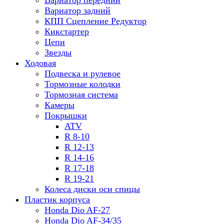
Вариатор передний
Вариатор задний
КПП Сцепление Редуктор
Кикстартер
Цепи
Звезды
Ходовая
Подвеска и рулевое
Тормозные колодки
Тормозная система
Камеры
Покрышки
ATV
R 8-10
R 12-13
R 14-16
R 17-18
R 19-21
Колеса диски оси спицы
Пластик корпуса
Honda Dio AF-27
Honda Dio AF-34/35