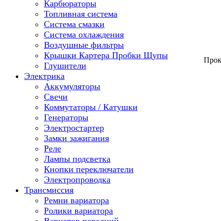
Карбюраторы
Топливная система
Система смазки
Система охлаждения
Воздушные фильтры
Крышки Картера Пробки Щупы
Прок
Глушители
Электрика
Аккумуляторы
Свечи
Коммутаторы / Катушки
Генераторы
Электростартер
Замки зажигания
Реле
Лампы подсветка
Кнопки переключатели
Электропроводка
Трансмиссия
Ремни вариатора
Ролики вариатора