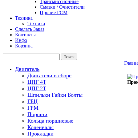
Трансмиссионные
Смазки / Очистители
Прочие ГСМ
Техника
Техника
Сделать Заказ
Контакты
Инфо
Корзина
Главн
Двигатель
Двигатели в сборе
ЦПГ 4Т
Прок
ЦПГ 2Т
Шпильки Гайки Болты
ГБЦ
ГРМ
Поршни
Кольца поршневые
Коленвалы
Прокладки