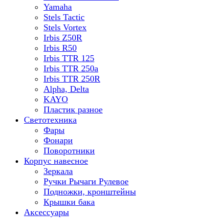
Yamaha
Stels Tactic
Stels Vortex
Irbis Z50R
Irbis R50
Irbis TTR 125
Irbis TTR 250a
Irbis TTR 250R
Alpha, Delta
KAYO
Пластик разное
Светотехника
Фары
Фонари
Поворотники
Корпус навесное
Зеркала
Ручки Рычаги Рулевое
Подножки, кронштейны
Крышки бака
Аксессуары