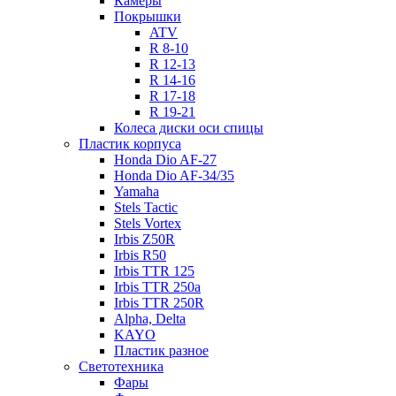
Камеры
Покрышки
ATV
R 8-10
R 12-13
R 14-16
R 17-18
R 19-21
Колеса диски оси спицы
Пластик корпуса
Honda Dio AF-27
Honda Dio AF-34/35
Yamaha
Stels Tactic
Stels Vortex
Irbis Z50R
Irbis R50
Irbis TTR 125
Irbis TTR 250a
Irbis TTR 250R
Alpha, Delta
KAYO
Пластик разное
Светотехника
Фары