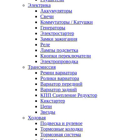
Электрика
Аккумуляторы
Свечи
Коммутаторы / Катушки
Генераторы
Электростартер
Замки зажигания
Реле
Лампы подсветка
Кнопки переключатели
Электропроводка
Трансмиссия
Ремни вариатора
Ролики вариатора
Вариатор передний
Вариатор задний
КПП Сцепление Редуктор
Кикстартер
Цепи
Звезды
Ходовая
Подвеска и рулевое
Тормозные колодки
Тормозная система