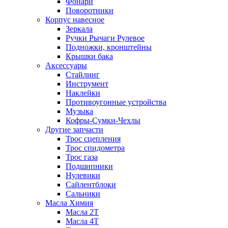
Фонари
Поворотники
Корпус навесное
Зеркала
Ручки Рычаги Рулевое
Подножки, кронштейны
Крышки бака
Аксессуары
Стайлинг
Инструмент
Наклейки
Противоугонные устройства
Музыка
Кофры-Сумки-Чехлы
Другие запчасти
Трос сцепления
Трос спидометра
Трос газа
Подшипники
Нулевики
Сайлентблоки
Сальники
Масла Химия
Масла 2Т
Масла 4Т