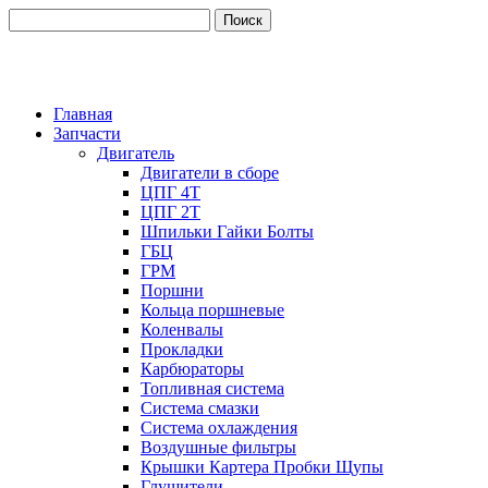
Главная
Запчасти
Двигатель
Двигатели в сборе
ЦПГ 4Т
ЦПГ 2Т
Шпильки Гайки Болты
ГБЦ
ГРМ
Поршни
Кольца поршневые
Коленвалы
Прокладки
Карбюраторы
Топливная система
Система смазки
Система охлаждения
Воздушные фильтры
Крышки Картера Пробки Щупы
Глушители