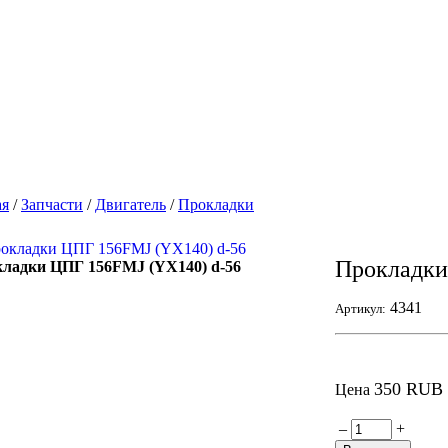
ая
/
Запчасти
/
Двигатель
/
Прокладки
Прокладки
ладки ЦПГ 156FMJ (YX140) d-56
4341
Артикул:
350 RUB
Цена
–
+