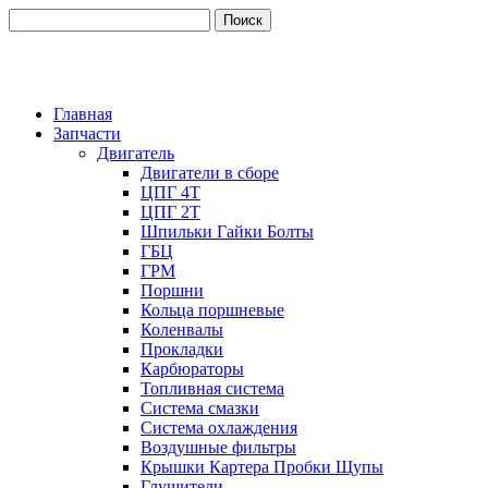
Главная
Запчасти
Двигатель
Двигатели в сборе
ЦПГ 4Т
ЦПГ 2Т
Шпильки Гайки Болты
ГБЦ
ГРМ
Поршни
Кольца поршневые
Коленвалы
Прокладки
Карбюраторы
Топливная система
Система смазки
Система охлаждения
Воздушные фильтры
Крышки Картера Пробки Щупы
Глушители