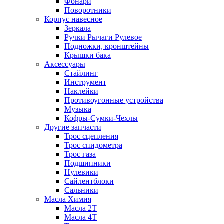
Фонари
Поворотники
Корпус навесное
Зеркала
Ручки Рычаги Рулевое
Подножки, кронштейны
Крышки бака
Аксессуары
Стайлинг
Инструмент
Наклейки
Противоугонные устройства
Музыка
Кофры-Сумки-Чехлы
Другие запчасти
Трос сцепления
Трос спидометра
Трос газа
Подшипники
Нулевики
Сайлентблоки
Сальники
Масла Химия
Масла 2Т
Масла 4Т