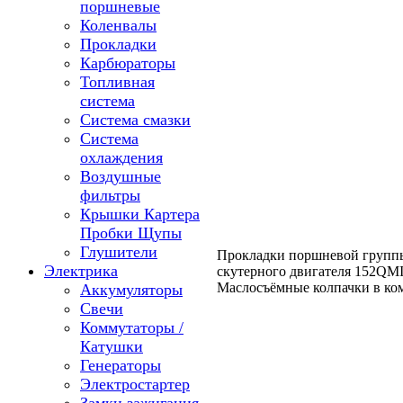
поршневые
Коленвалы
Прокладки
Карбюраторы
Топливная
система
Система смазки
Система
охлаждения
Воздушные
фильтры
Крышки Картера
Пробки Щупы
Глушители
Прокладки поршневой группы
Электрика
скутерного двигателя 152QMI 
Маслосъёмные колпачки в ко
Аккумуляторы
Свечи
Коммутаторы /
Катушки
Генераторы
Электростартер