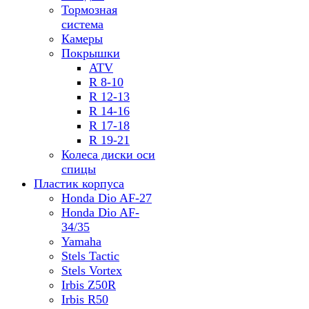
Тормозная
система
Камеры
Покрышки
ATV
R 8-10
R 12-13
R 14-16
R 17-18
R 19-21
Колеса диски оси
спицы
Пластик корпуса
Honda Dio AF-27
Honda Dio AF-
34/35
Yamaha
Stels Tactic
Stels Vortex
Irbis Z50R
Irbis R50