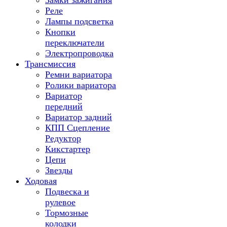
Замки зажигания
Реле
Лампы подсветка
Кнопки
переключатели
Электропроводка
Трансмиссия
Ремни вариатора
Ролики вариатора
Вариатор
передний
Вариатор задний
КПП Сцепление
Редуктор
Кикстартер
Цепи
Звезды
Ходовая
Подвеска и
рулевое
Тормозные
колодки