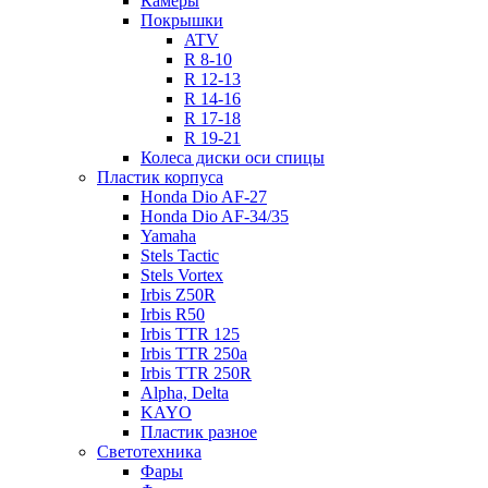
Камеры
Покрышки
ATV
R 8-10
R 12-13
R 14-16
R 17-18
R 19-21
Колеса диски оси спицы
Пластик корпуса
Honda Dio AF-27
Honda Dio AF-34/35
Yamaha
Stels Tactic
Stels Vortex
Irbis Z50R
Irbis R50
Irbis TTR 125
Irbis TTR 250a
Irbis TTR 250R
Alpha, Delta
KAYO
Пластик разное
Светотехника
Фары