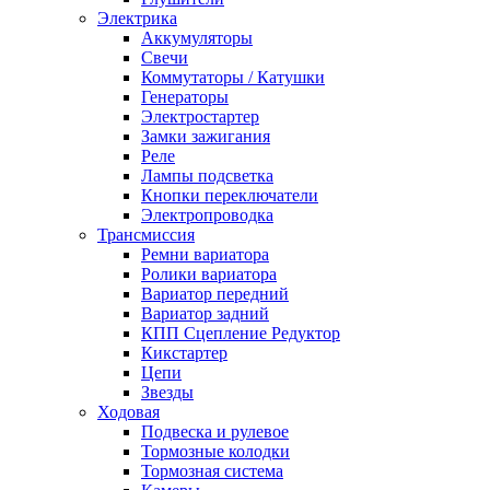
Электрика
Аккумуляторы
Свечи
Коммутаторы / Катушки
Генераторы
Электростартер
Замки зажигания
Реле
Лампы подсветка
Кнопки переключатели
Электропроводка
Трансмиссия
Ремни вариатора
Ролики вариатора
Вариатор передний
Вариатор задний
КПП Сцепление Редуктор
Кикстартер
Цепи
Звезды
Ходовая
Подвеска и рулевое
Тормозные колодки
Тормозная система