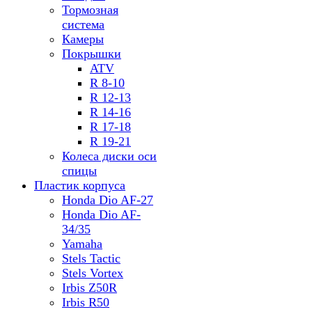
Тормозная
система
Камеры
Покрышки
ATV
R 8-10
R 12-13
R 14-16
R 17-18
R 19-21
Колеса диски оси
спицы
Пластик корпуса
Honda Dio AF-27
Honda Dio AF-
34/35
Yamaha
Stels Tactic
Stels Vortex
Irbis Z50R
Irbis R50