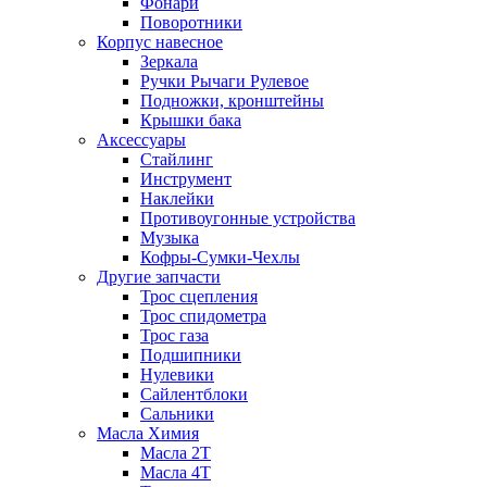
Фонари
Поворотники
Корпус навесное
Зеркала
Ручки Рычаги Рулевое
Подножки, кронштейны
Крышки бака
Аксессуары
Стайлинг
Инструмент
Наклейки
Противоугонные устройства
Музыка
Кофры-Сумки-Чехлы
Другие запчасти
Трос сцепления
Трос спидометра
Трос газа
Подшипники
Нулевики
Сайлентблоки
Сальники
Масла Химия
Масла 2Т
Масла 4Т