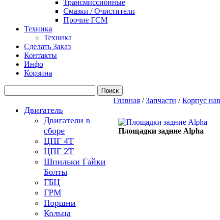
Трансмиссионные
Смазки / Очистители
Прочие ГСМ
Техника
Техника
Сделать Заказ
Контакты
Инфо
Корзина
Главная
/
Запчасти
/
Корпус на
Двигатель
Двигатели в
сборе
Площадки задние Alpha
ЦПГ 4Т
ЦПГ 2Т
Шпильки Гайки
Болты
ГБЦ
ГРМ
Поршни
Кольца