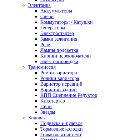
Электрика
Аккумуляторы
Свечи
Коммутаторы / Катушки
Генераторы
Электростартер
Замки зажигания
Реле
Лампы подсветка
Кнопки переключатели
Электропроводка
Трансмиссия
Ремни вариатора
Ролики вариатора
Вариатор передний
Вариатор задний
КПП Сцепление Редуктор
Кикстартер
Цепи
Звезды
Ходовая
Подвеска и рулевое
Тормозные колодки
Тормозная система