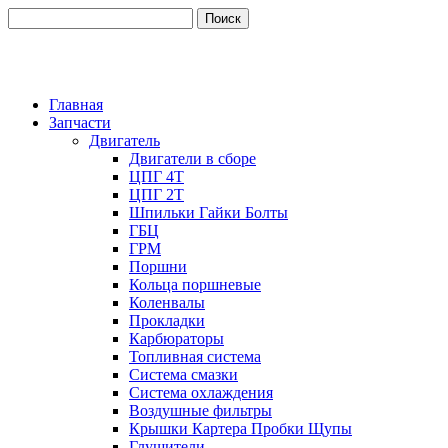
Главная
Запчасти
Двигатель
Двигатели в сборе
ЦПГ 4Т
ЦПГ 2Т
Шпильки Гайки Болты
ГБЦ
ГРМ
Поршни
Кольца поршневые
Коленвалы
Прокладки
Карбюраторы
Топливная система
Система смазки
Система охлаждения
Воздушные фильтры
Крышки Картера Пробки Щупы
Глушители