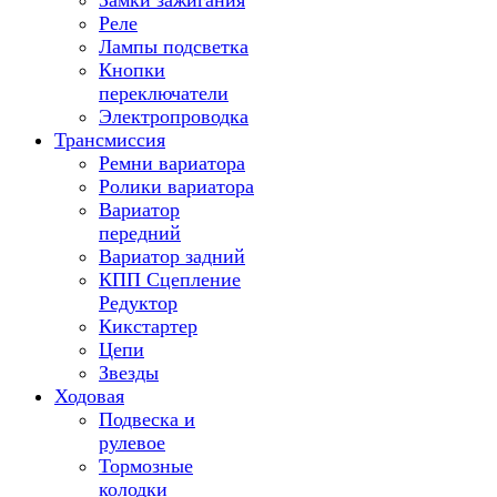
Замки зажигания
Реле
Лампы подсветка
Кнопки
переключатели
Электропроводка
Трансмиссия
Ремни вариатора
Ролики вариатора
Вариатор
передний
Вариатор задний
КПП Сцепление
Редуктор
Кикстартер
Цепи
Звезды
Ходовая
Подвеска и
рулевое
Тормозные
колодки