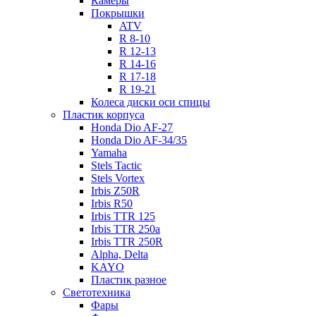
Камеры
Покрышки
ATV
R 8-10
R 12-13
R 14-16
R 17-18
R 19-21
Колеса диски оси спицы
Пластик корпуса
Honda Dio AF-27
Honda Dio AF-34/35
Yamaha
Stels Tactic
Stels Vortex
Irbis Z50R
Irbis R50
Irbis TTR 125
Irbis TTR 250a
Irbis TTR 250R
Alpha, Delta
KAYO
Пластик разное
Светотехника
Фары