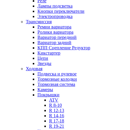
Реле
Лампы подсветка
Кнопки переключатели
Электропроводка
Трансмиссия
Ремни вариатора
Ролики вариатора
Вариатор передний
Вариатор задний
КПП Сцепление Редуктор
Кикстартер
Цепи
Звезды
Ходовая
Подвеска и рулевое
Тормозные колодки
Тормозная система
Камеры
Покрышки
ATV
R 8-10
R 12-13
R 14-16
R 17-18
R 19-21