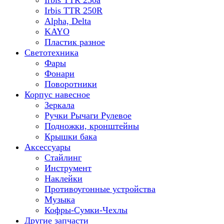
Irbis TTR 250a
Irbis TTR 250R
Alpha, Delta
KAYO
Пластик разное
Светотехника
Фары
Фонари
Поворотники
Корпус навесное
Зеркала
Ручки Рычаги Рулевое
Подножки, кронштейны
Крышки бака
Аксессуары
Стайлинг
Инструмент
Наклейки
Противоугонные устройства
Музыка
Кофры-Сумки-Чехлы
Другие запчасти