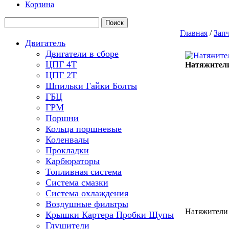
Корзина
Главная
/
Зап
Двигатель
Двигатели в сборе
ЦПГ 4Т
Натяжители
ЦПГ 2Т
Шпильки Гайки Болты
ГБЦ
ГРМ
Поршни
Кольца поршневые
Коленвалы
Прокладки
Карбюраторы
Топливная система
Система смазки
Система охлаждения
Воздушные фильтры
Натяжители 
Крышки Картера Пробки Щупы
Глушители