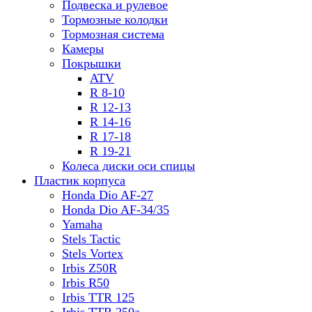
Подвеска и рулевое
Тормозные колодки
Тормозная система
Камеры
Покрышки
ATV
R 8-10
R 12-13
R 14-16
R 17-18
R 19-21
Колеса диски оси спицы
Пластик корпуса
Honda Dio AF-27
Honda Dio AF-34/35
Yamaha
Stels Tactic
Stels Vortex
Irbis Z50R
Irbis R50
Irbis TTR 125