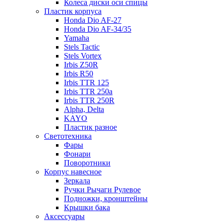
Колеса диски оси спицы
Пластик корпуса
Honda Dio AF-27
Honda Dio AF-34/35
Yamaha
Stels Tactic
Stels Vortex
Irbis Z50R
Irbis R50
Irbis TTR 125
Irbis TTR 250a
Irbis TTR 250R
Alpha, Delta
KAYO
Пластик разное
Светотехника
Фары
Фонари
Поворотники
Корпус навесное
Зеркала
Ручки Рычаги Рулевое
Подножки, кронштейны
Крышки бака
Аксессуары