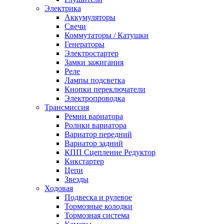
Электрика
Аккумуляторы
Свечи
Коммутаторы / Катушки
Генераторы
Электростартер
Замки зажигания
Реле
Лампы подсветка
Кнопки переключатели
Электропроводка
Трансмиссия
Ремни вариатора
Ролики вариатора
Вариатор передний
Вариатор задний
КПП Сцепление Редуктор
Кикстартер
Цепи
Звезды
Ходовая
Подвеска и рулевое
Тормозные колодки
Тормозная система