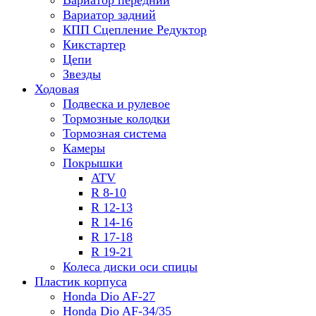
Вариатор передний
Вариатор задний
КПП Сцепление Редуктор
Кикстартер
Цепи
Звезды
Ходовая
Подвеска и рулевое
Тормозные колодки
Тормозная система
Камеры
Покрышки
ATV
R 8-10
R 12-13
R 14-16
R 17-18
R 19-21
Колеса диски оси спицы
Пластик корпуса
Honda Dio AF-27
Honda Dio AF-34/35