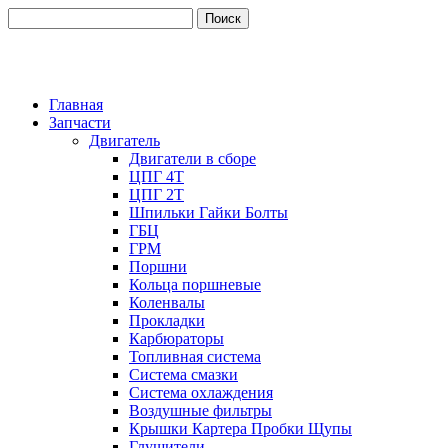
Главная
Запчасти
Двигатель
Двигатели в сборе
ЦПГ 4Т
ЦПГ 2Т
Шпильки Гайки Болты
ГБЦ
ГРМ
Поршни
Кольца поршневые
Коленвалы
Прокладки
Карбюраторы
Топливная система
Система смазки
Система охлаждения
Воздушные фильтры
Крышки Картера Пробки Щупы
Глушители