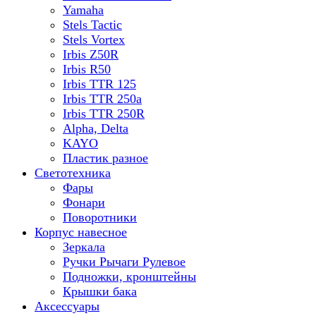
Yamaha
Stels Tactic
Stels Vortex
Irbis Z50R
Irbis R50
Irbis TTR 125
Irbis TTR 250a
Irbis TTR 250R
Alpha, Delta
KAYO
Пластик разное
Светотехника
Фары
Фонари
Поворотники
Корпус навесное
Зеркала
Ручки Рычаги Рулевое
Подножки, кронштейны
Крышки бака
Аксессуары