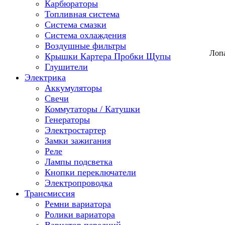
Карбюраторы
Топливная система
Система смазки
Система охлаждения
Воздушные фильтры
Лопа
Крышки Картера Пробки Щупы
Глушители
Электрика
Аккумуляторы
Свечи
Коммутаторы / Катушки
Генераторы
Электростартер
Замки зажигания
Реле
Лампы подсветка
Кнопки переключатели
Электропроводка
Трансмиссия
Ремни вариатора
Ролики вариатора