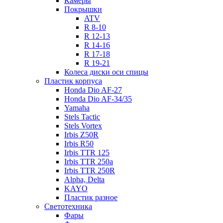
Камеры
Покрышки
ATV
R 8-10
R 12-13
R 14-16
R 17-18
R 19-21
Колеса диски оси спицы
Пластик корпуса
Honda Dio AF-27
Honda Dio AF-34/35
Yamaha
Stels Tactic
Stels Vortex
Irbis Z50R
Irbis R50
Irbis TTR 125
Irbis TTR 250a
Irbis TTR 250R
Alpha, Delta
KAYO
Пластик разное
Светотехника
Фары