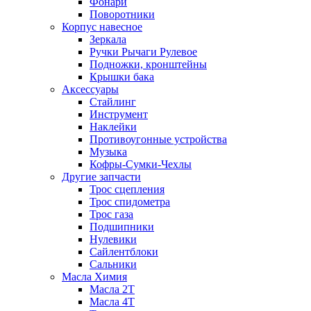
Фонари
Поворотники
Корпус навесное
Зеркала
Ручки Рычаги Рулевое
Подножки, кронштейны
Крышки бака
Аксессуары
Стайлинг
Инструмент
Наклейки
Противоугонные устройства
Музыка
Кофры-Сумки-Чехлы
Другие запчасти
Трос сцепления
Трос спидометра
Трос газа
Подшипники
Нулевики
Сайлентблоки
Сальники
Масла Химия
Масла 2Т
Масла 4Т