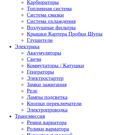
Карбюраторы
Топливная система
Система смазки
Система охлаждения
Воздушные фильтры
Крышки Картера Пробки Щупы
Глушители
Электрика
Аккумуляторы
Свечи
Коммутаторы / Катушки
Генераторы
Электростартер
Замки зажигания
Реле
Лампы подсветка
Кнопки переключатели
Электропроводка
Трансмиссия
Ремни вариатора
Ролики вариатора