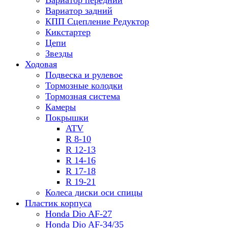
Вариатор передний
Вариатор задний
КПП Сцепление Редуктор
Кикстартер
Цепи
Звезды
Ходовая
Подвеска и рулевое
Тормозные колодки
Тормозная система
Камеры
Покрышки
ATV
R 8-10
R 12-13
R 14-16
R 17-18
R 19-21
Колеса диски оси спицы
Пластик корпуса
Honda Dio AF-27
Honda Dio AF-34/35