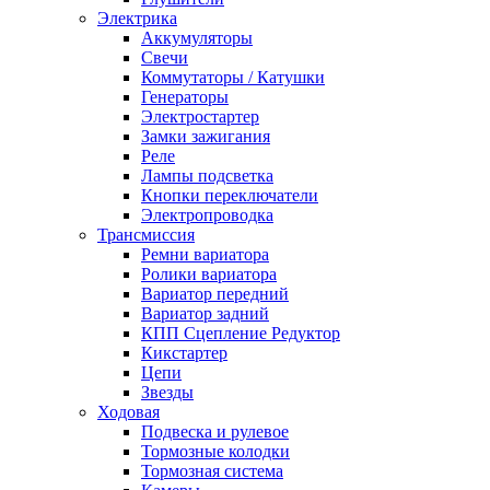
Электрика
Аккумуляторы
Свечи
Коммутаторы / Катушки
Генераторы
Электростартер
Замки зажигания
Реле
Лампы подсветка
Кнопки переключатели
Электропроводка
Трансмиссия
Ремни вариатора
Ролики вариатора
Вариатор передний
Вариатор задний
КПП Сцепление Редуктор
Кикстартер
Цепи
Звезды
Ходовая
Подвеска и рулевое
Тормозные колодки
Тормозная система