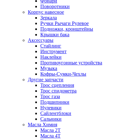
Фонари
Поворотники
Корпус навесное
Зеркала
Ручки Рычаги Рулевое
Подножки, кронштейны
Крышки бака
Аксессуары
Стайлинг
Инструмент
Наклейки
Противоугонные устройства
Музыка
Кофры-Сумки-Чехлы
Другие запчасти
Трос сцепления
Трос спидометра
Трос газа
Подшипники
Нулевики
Сайлентблоки
Сальники
Масла Химия
Масла 2Т
Масла 4Т