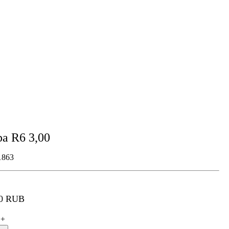
а R6 3,00
863
0 RUB
+