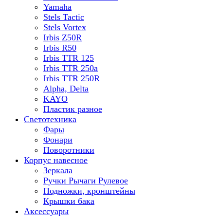
Yamaha
Stels Tactic
Stels Vortex
Irbis Z50R
Irbis R50
Irbis TTR 125
Irbis TTR 250a
Irbis TTR 250R
Alpha, Delta
KAYO
Пластик разное
Светотехника
Фары
Фонари
Поворотники
Корпус навесное
Зеркала
Ручки Рычаги Рулевое
Подножки, кронштейны
Крышки бака
Аксессуары