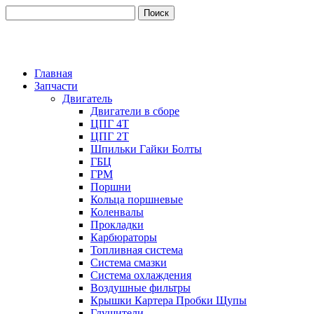
Главная
Запчасти
Двигатель
Двигатели в сборе
ЦПГ 4Т
ЦПГ 2Т
Шпильки Гайки Болты
ГБЦ
ГРМ
Поршни
Кольца поршневые
Коленвалы
Прокладки
Карбюраторы
Топливная система
Система смазки
Система охлаждения
Воздушные фильтры
Крышки Картера Пробки Щупы
Глушители