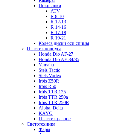
Камеры
Покрышки
ATV
R 8-10
R 12-13
R 14-16
R 17-18
R 19-21
Колеса диски оси спицы
Пластик корпуса
Honda Dio AF-27
Honda Dio AF-34/35
Yamaha
Stels Tactic
Stels Vortex
Irbis Z50R
Irbis R50
Irbis TTR 125
Irbis TTR 250a
Irbis TTR 250R
Alpha, Delta
KAYO
Пластик разное
Светотехника
Фары