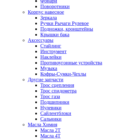
Фонари
Поворотники
Корпус навесное
Зеркала
Ручки Рычаги Рулевое
Подножки, кронштейны
Крышки бака
Аксессуары
Стайлинг
Инструмент
Наклейки
Противоугонные устройства
Музыка
Кофры-Сумки-Чехлы
Другие запчасти
Трос сцепления
Трос спидометра
Трос газа
Подшипники
Нулевики
Сайлентблоки
Сальники
Масла Химия
Масла 2Т
Масла 4Т