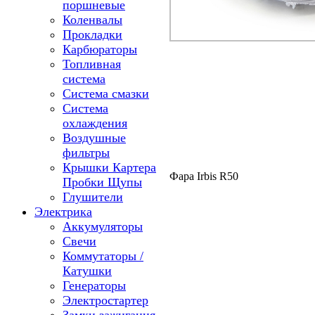
поршневые
Коленвалы
Прокладки
Карбюраторы
Топливная
система
Система смазки
Система
охлаждения
Воздушные
фильтры
Крышки Картера
Фара Irbis R50
Пробки Щупы
Глушители
Электрика
Аккумуляторы
Свечи
Коммутаторы /
Катушки
Генераторы
Электростартер