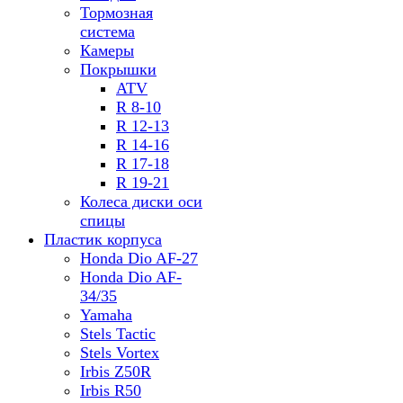
Тормозная
система
Камеры
Покрышки
ATV
R 8-10
R 12-13
R 14-16
R 17-18
R 19-21
Колеса диски оси
спицы
Пластик корпуса
Honda Dio AF-27
Honda Dio AF-
34/35
Yamaha
Stels Tactic
Stels Vortex
Irbis Z50R
Irbis R50