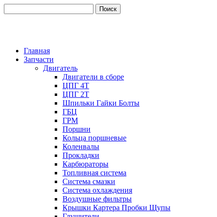
Главная
Запчасти
Двигатель
Двигатели в сборе
ЦПГ 4Т
ЦПГ 2Т
Шпильки Гайки Болты
ГБЦ
ГРМ
Поршни
Кольца поршневые
Коленвалы
Прокладки
Карбюраторы
Топливная система
Система смазки
Система охлаждения
Воздушные фильтры
Крышки Картера Пробки Щупы
Глушители