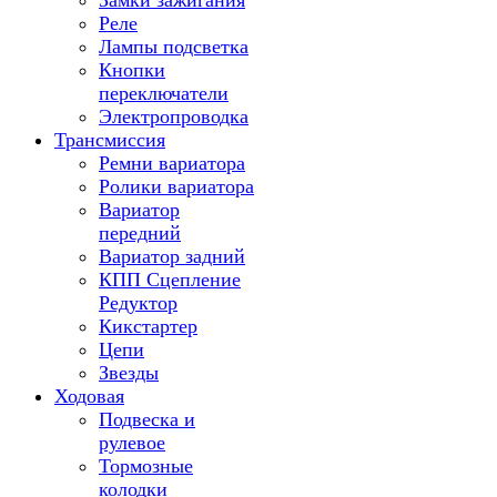
Замки зажигания
Реле
Лампы подсветка
Кнопки
переключатели
Электропроводка
Трансмиссия
Ремни вариатора
Ролики вариатора
Вариатор
передний
Вариатор задний
КПП Сцепление
Редуктор
Кикстартер
Цепи
Звезды
Ходовая
Подвеска и
рулевое
Тормозные
колодки