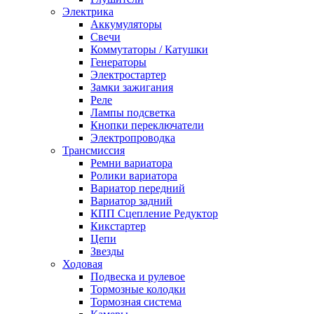
Электрика
Аккумуляторы
Свечи
Коммутаторы / Катушки
Генераторы
Электростартер
Замки зажигания
Реле
Лампы подсветка
Кнопки переключатели
Электропроводка
Трансмиссия
Ремни вариатора
Ролики вариатора
Вариатор передний
Вариатор задний
КПП Сцепление Редуктор
Кикстартер
Цепи
Звезды
Ходовая
Подвеска и рулевое
Тормозные колодки
Тормозная система