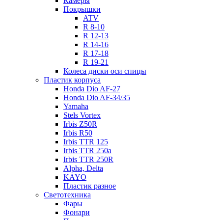
Камеры
Покрышки
ATV
R 8-10
R 12-13
R 14-16
R 17-18
R 19-21
Колеса диски оси спицы
Пластик корпуса
Honda Dio AF-27
Honda Dio AF-34/35
Yamaha
Stels Vortex
Irbis Z50R
Irbis R50
Irbis TTR 125
Irbis TTR 250a
Irbis TTR 250R
Alpha, Delta
KAYO
Пластик разное
Светотехника
Фары
Фонари