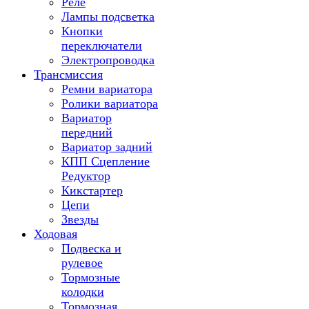
Реле
Лампы подсветка
Кнопки
переключатели
Электропроводка
Трансмиссия
Ремни вариатора
Ролики вариатора
Вариатор
передний
Вариатор задний
КПП Сцепление
Редуктор
Кикстартер
Цепи
Звезды
Ходовая
Подвеска и
рулевое
Тормозные
колодки
Тормозная