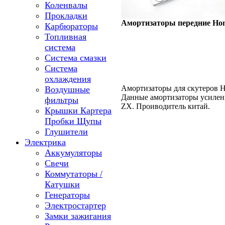
Коленвалы
Прокладки
Амортизаторы передние Ho
Карбюраторы
Топливная
система
Система смазки
Система
охлаждения
Амортизаторы для скутеров H
Воздушные
Данные амортизаторы усиленн
фильтры
ZX. Проиводитель китай.
Крышки Картера
Пробки Щупы
Глушители
Электрика
Аккумуляторы
Свечи
Коммутаторы /
Катушки
Генераторы
Электростартер
Замки зажигания