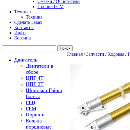
Смазки / Очистители
Прочие ГСМ
Техника
Техника
Сделать Заказ
Контакты
Инфо
Корзина
Главная
/
Запчасти
/
Ходовая
/
П
Двигатель
Двигатели в
сборе
ЦПГ 4Т
ЦПГ 2Т
Шпильки Гайки
Болты
ГБЦ
ГРМ
Поршни
Кольца
поршневые