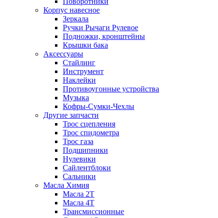
Поворотники
Корпус навесное
Зеркала
Ручки Рычаги Рулевое
Подножки, кронштейны
Крышки бака
Аксессуары
Стайлинг
Инструмент
Наклейки
Противоугонные устройства
Музыка
Кофры-Сумки-Чехлы
Другие запчасти
Трос сцепления
Трос спидометра
Трос газа
Подшипники
Нулевики
Сайлентблоки
Сальники
Масла Химия
Масла 2Т
Масла 4Т
Трансмиссионные