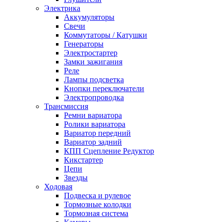
Электрика
Аккумуляторы
Свечи
Коммутаторы / Катушки
Генераторы
Электростартер
Замки зажигания
Реле
Лампы подсветка
Кнопки переключатели
Электропроводка
Трансмиссия
Ремни вариатора
Ролики вариатора
Вариатор передний
Вариатор задний
КПП Сцепление Редуктор
Кикстартер
Цепи
Звезды
Ходовая
Подвеска и рулевое
Тормозные колодки
Тормозная система