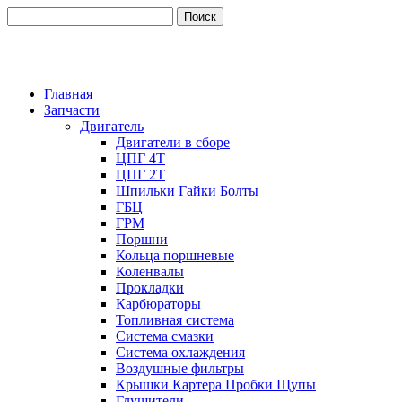
Главная
Запчасти
Двигатель
Двигатели в сборе
ЦПГ 4Т
ЦПГ 2Т
Шпильки Гайки Болты
ГБЦ
ГРМ
Поршни
Кольца поршневые
Коленвалы
Прокладки
Карбюраторы
Топливная система
Система смазки
Система охлаждения
Воздушные фильтры
Крышки Картера Пробки Щупы
Глушители